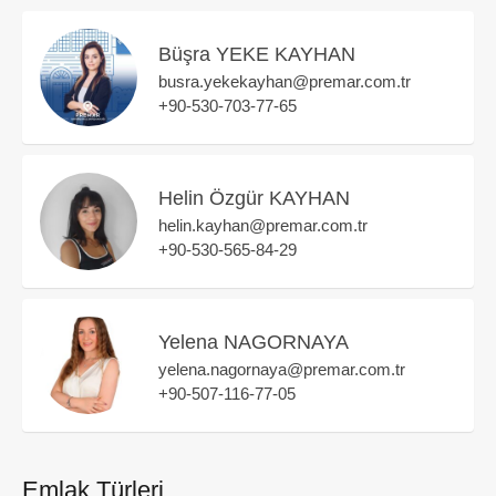
Büşra YEKE KAYHAN
busra.yekekayhan@premar.com.tr
+90-530-703-77-65
Helin Özgür KAYHAN
helin.kayhan@premar.com.tr
+90-530-565-84-29
Yelena NAGORNAYA
yelena.nagornaya@premar.com.tr
+90-507-116-77-05
Emlak Türleri