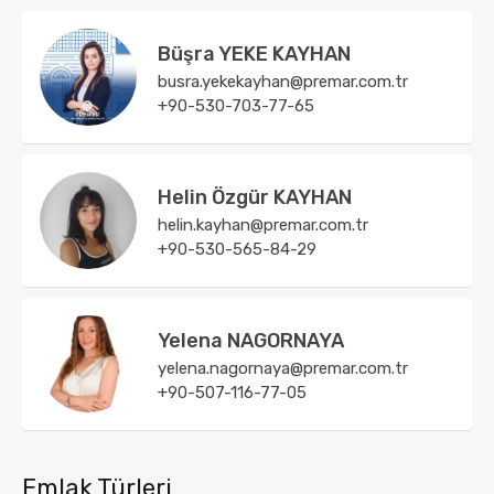
Büşra YEKE KAYHAN
busra.yekekayhan@premar.com.tr
+90-530-703-77-65
Helin Özgür KAYHAN
helin.kayhan@premar.com.tr
+90-530-565-84-29
Yelena NAGORNAYA
yelena.nagornaya@premar.com.tr
+90-507-116-77-05
Emlak Türleri